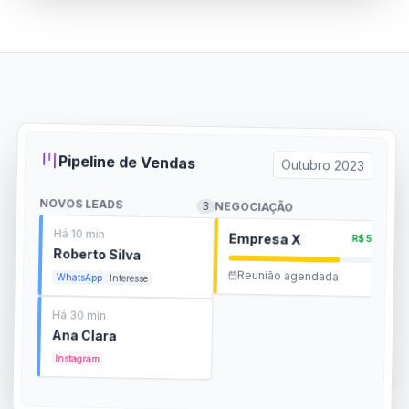
Pipeline de Vendas
Outubro 2023
NOVOS LEADS
3
NEGOCIAÇÃO
2
FE
Há 10 min
Empresa X
R$ 5k
Roberto Silva
Reunião agendada
WhatsApp
Interesse
Há 30 min
Ana Clara
Instagram