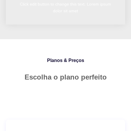
Click edit button to change this text. Lorem ipsum
dolor sit amet
Planos & Preços
Escolha o plano perfeito
Descubra o plano ideal que se adapta às suas necessidades e
desbloqueie todas as funcionalidades e benefícios que
oferecemos.